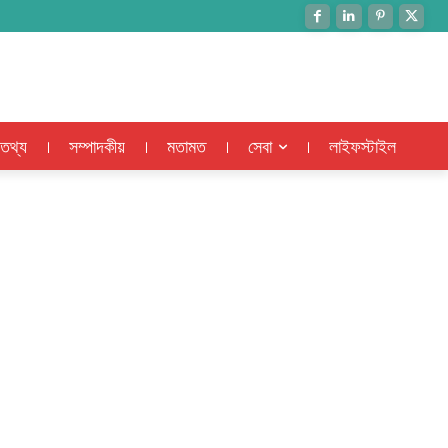
 তথ্য
সম্পাদকীয়
মতামত
সেবা
লাইফস্টাইল