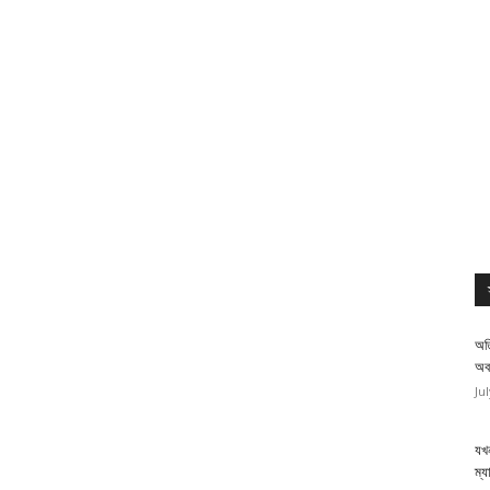
অত
অব
Ju
যখন
ম্