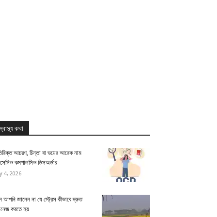
স্বাস্থ্য কথা
িরিক্ত আচরণ, চিন্তা বা ভয়ের আরেক নাম
সেসিভ কমপালসিভ ডিসঅর্ডার
ly 4, 2026
 আপনি জানেন না যে স্ট্রেস কীভাবে দ্রুত
যানেজ করতে হয়