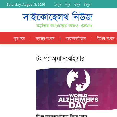
দেখুন
শুনুন
হাসুন
লিখুন
Saturday, August 8, 2026
মূলপাতা
স্বাস্থ্য সংবাদ
করোনাভাইরাস
বিশেষ সংবাদ
ট্যাগ: অ্যালঝেইমার
বিশ্ব অ্যালঝেইমার দিবস আজ