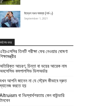
উদ্বেগ যখন সমস্যা (পর্ব-১)
September 1, 2021
সর্বশেষ খবর
এইচএসসির তিনটি পরীক্ষা ফের নেওয়ার ঘোষণা
শিক্ষামন্ত্রীর
অতিরিক্ত আচরণ, চিন্তা বা ভয়ের আরেক নাম
অবসেসিভ কমপালসিভ ডিসঅর্ডার
যখন আপনি জানেন না যে স্ট্রেস কীভাবে দ্রুত
ম্যানেজ করতে হয়
Altruism বা নিঃস্বার্থপরতায় কেন বাউন্ডারি
টানবেন