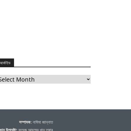
আর্কাইভ
র্কাইভ
সম্পাদক:
নাঈমা জান্নাত
ধান উপদেষ্টা:
ফয়েজ আহমেদ খান তুষার