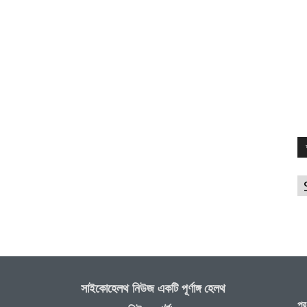
আ
সাইকোহেলথ নিউজ একটি পূর্ণাঙ্গ হেলথ
প্র