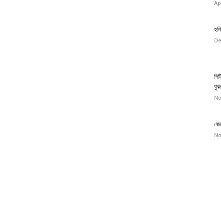
Ap
হলি
De
পিট
বুঝ
No
জেন
No