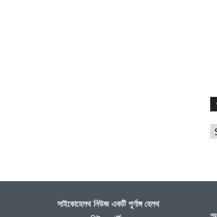
আ
সাইকোহেলথ নিউজ একটি পূর্ণাঙ্গ হেলথ
প্র