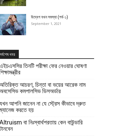
উদ্বেগ যখন সমস্যা (পর্ব-১)
September 1, 2021
সর্বশেষ খবর
এইচএসসির তিনটি পরীক্ষা ফের নেওয়ার ঘোষণা
শিক্ষামন্ত্রীর
অতিরিক্ত আচরণ, চিন্তা বা ভয়ের আরেক নাম
অবসেসিভ কমপালসিভ ডিসঅর্ডার
যখন আপনি জানেন না যে স্ট্রেস কীভাবে দ্রুত
ম্যানেজ করতে হয়
Altruism বা নিঃস্বার্থপরতায় কেন বাউন্ডারি
টানবেন