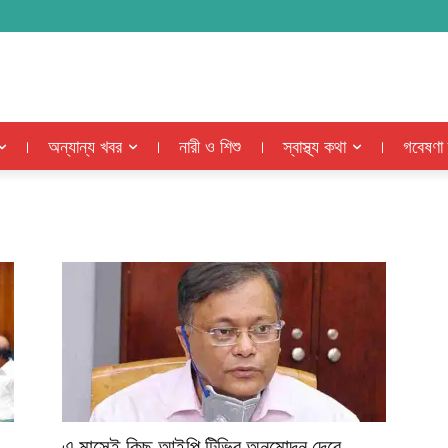
অন্যান্য খবর
নারী ও শিশু
স্বাস্থ্য কথা
গবেষণা
এ মাসেই কিছু আইপি টিভির অনুমোদন দেবে