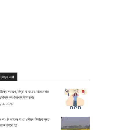
স্বাস্থ্য কথা
িরিক্ত আচরণ, চিন্তা বা ভয়ের আরেক নাম
সেসিভ কমপালসিভ ডিসঅর্ডার
ly 4, 2026
 আপনি জানেন না যে স্ট্রেস কীভাবে দ্রুত
যানেজ করতে হয়