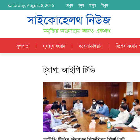
দেখুন
শুনুন
হাসুন
লিখুন
Saturday, August 8, 2026
মূলপাতা
স্বাস্থ্য সংবাদ
করোনাভাইরাস
বিশেষ সংবাদ
ট্যাগ: আইপি টিভি
আইপি টিভির নিবন্ধন নির্দেশিকা শিগগিরই