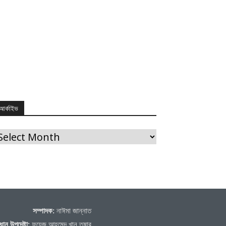
আর্কাইভ
র্কাইভ
সম্পাদক:
নাঈমা জান্নাত
ধান উপদেষ্টা:
ফয়েজ আহমেদ খান তুষার