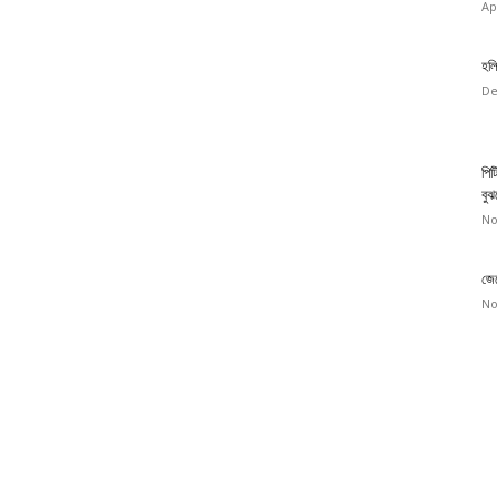
Ap
হলি
De
পিট
বুঝ
No
জেন
No