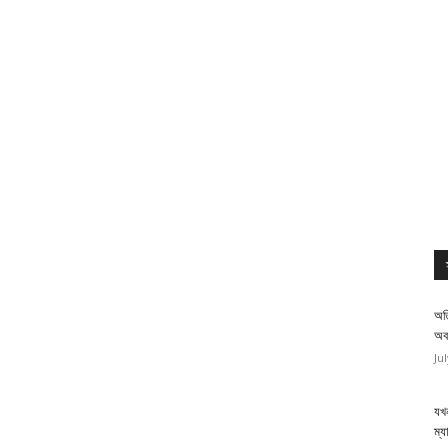
অত
অব
Ju
যখন
ম্