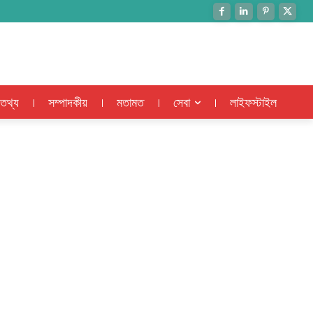
 তথ্য
সম্পাদকীয়
মতামত
সেবা
লাইফস্টাইল