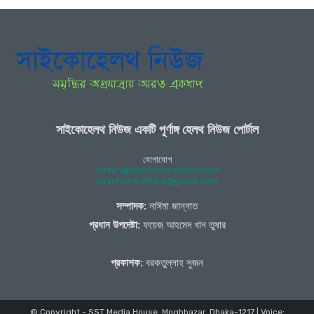
সাইকোহেলথ নিউজ একটি পূর্ণাঙ্গ হেলথ নিউজ পোর্টাল
যোগাযোগ
admin@psychohealthbd.com
psychohealthbd@gmail.com
সম্পাদক:
নাঈমা জান্নাত
প্রধান উপদেষ্টা:
ফয়েজ আহমেদ খান তুষার
প্রকাশক:
বরকতুল্লাহ সুজন
© Copyright - SST Media House, Moghbazar, Dhaka-1217 | Voice: