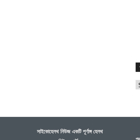
আ
সাইকোহেলথ নিউজ একটি পূর্ণাঙ্গ হেলথ
প্র