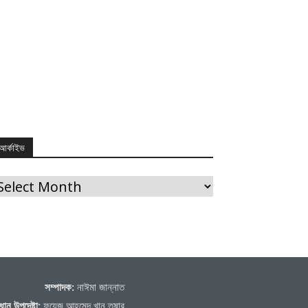
আর্কাইভ
র্কাইভ
সম্পাদক:
নাঈমা জান্নাত
ধান উপদেষ্টা:
ফয়েজ আহমেদ খান তুষার