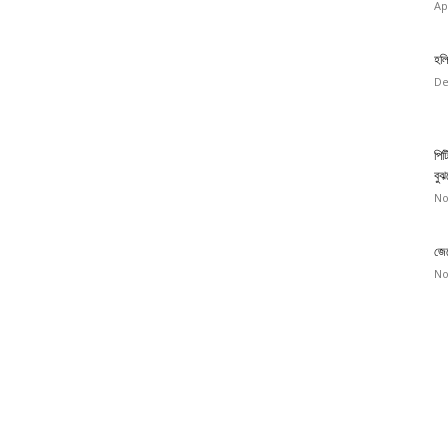
Ap
হলি
De
পিট
বুঝ
No
জেন
No