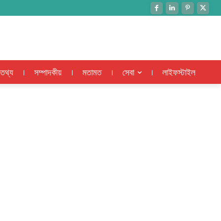
 তথ্য
সম্পাদকীয়
মতামত
সেবা
লাইফস্টাইল