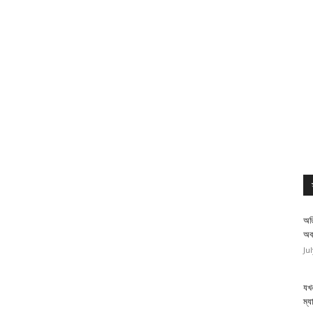
অত
অব
Ju
যখন
ম্