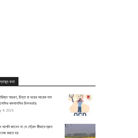
স্বাস্থ্য কথা
িরিক্ত আচরণ, চিন্তা বা ভয়ের আরেক নাম
সেসিভ কমপালসিভ ডিসঅর্ডার
ly 4, 2026
 আপনি জানেন না যে স্ট্রেস কীভাবে দ্রুত
যানেজ করতে হয়