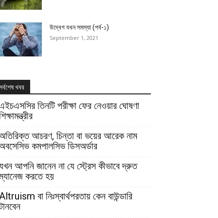
উদ্বেগ যখন সমস্যা (পর্ব-১)
September 1, 2021
সর্বশেষ খবর
এইচএসসির তিনটি পরীক্ষা ফের নেওয়ার ঘোষণা
শিক্ষামন্ত্রীর
অতিরিক্ত আচরণ, চিন্তা বা ভয়ের আরেক নাম
অবসেসিভ কমপালসিভ ডিসঅর্ডার
যখন আপনি জানেন না যে স্ট্রেস কীভাবে দ্রুত
ম্যানেজ করতে হয়
Altruism বা নিঃস্বার্থপরতায় কেন বাউন্ডারি
টানবেন