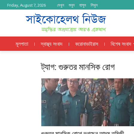
দেখুন
শুনুন
হাসুন
লিখুন
Friday, August 7, 2026
মূলপাতা
স্বাস্থ্য সংবাদ
করোনাভাইরাস
বিশেষ সংবাদ
ট্যাগ: গুরুতর মানসিক রোগ
গুরুতর মানসিক রোগে ভুগছেন আদম তমিজী