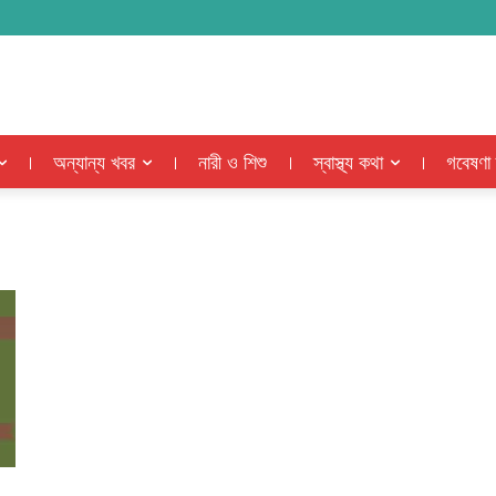
অন্যান্য খবর
নারী ও শিশু
স্বাস্থ্য কথা
গবেষণা