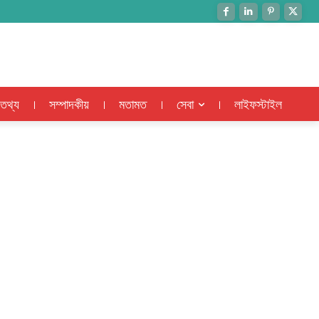
 তথ্য
সম্পাদকীয়
মতামত
সেবা
লাইফস্টাইল