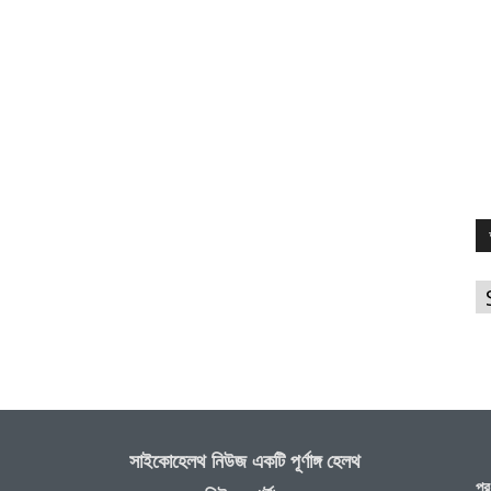
আ
সাইকোহেলথ নিউজ একটি পূর্ণাঙ্গ হেলথ
প্র