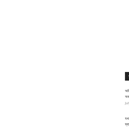
অত
অব
Ju
যখন
ম্