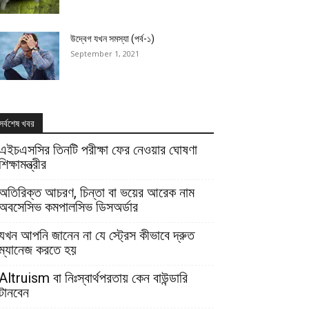
উদ্বেগ যখন সমস্যা (পর্ব-১)
September 1, 2021
সর্বশেষ খবর
এইচএসসির তিনটি পরীক্ষা ফের নেওয়ার ঘোষণা
শিক্ষামন্ত্রীর
অতিরিক্ত আচরণ, চিন্তা বা ভয়ের আরেক নাম
অবসেসিভ কমপালসিভ ডিসঅর্ডার
যখন আপনি জানেন না যে স্ট্রেস কীভাবে দ্রুত
ম্যানেজ করতে হয়
Altruism বা নিঃস্বার্থপরতায় কেন বাউন্ডারি
টানবেন