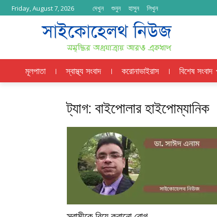
দেখুন
শুনুন
হাসুন
লিখুন
Friday, August 7, 2026
মূলপাতা
স্বাস্থ্য সংবাদ
করোনাভাইরাস
বিশেষ সংবাদ
ট্যাগ: বাইপোলার হাইপোম্যানিক
স্বামীকে বিয়ে করানো রোগ