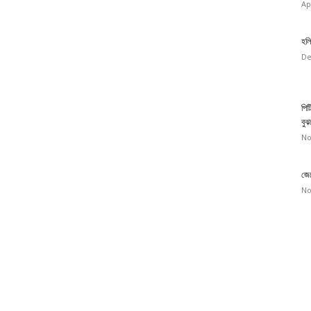
Ap
হলি
De
পিট
বুঝ
No
জেন
No