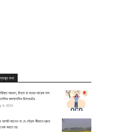
স্বাস্থ্য কথা
িরিক্ত আচরণ, চিন্তা বা ভয়ের আরেক নাম
সেসিভ কমপালসিভ ডিসঅর্ডার
ly 4, 2026
 আপনি জানেন না যে স্ট্রেস কীভাবে দ্রুত
যানেজ করতে হয়