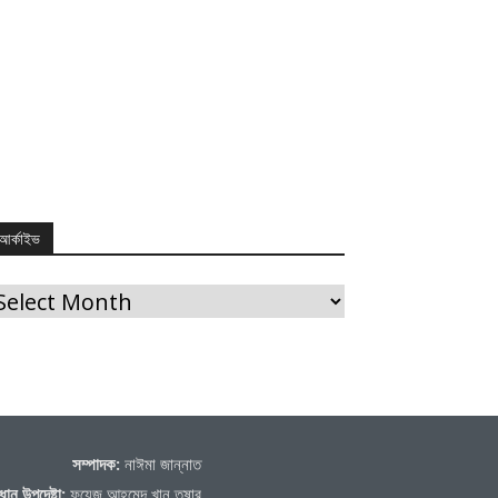
আর্কাইভ
র্কাইভ
সম্পাদক:
নাঈমা জান্নাত
ধান উপদেষ্টা:
ফয়েজ আহমেদ খান তুষার