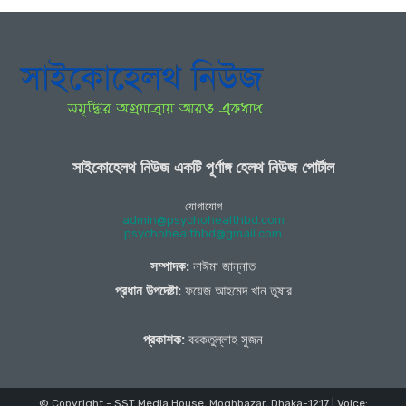
সাইকোহেলথ নিউজ একটি পূর্ণাঙ্গ হেলথ নিউজ পোর্টাল
যোগাযোগ
admin@psychohealthbd.com
psychohealthbd@gmail.com
সম্পাদক:
নাঈমা জান্নাত
প্রধান উপদেষ্টা:
ফয়েজ আহমেদ খান তুষার
প্রকাশক:
বরকতুল্লাহ সুজন
© Copyright - SST Media House, Moghbazar, Dhaka-1217 | Voice: