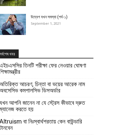
উদ্বেগ যখন সমস্যা (পর্ব-১)
September 1, 2021
সর্বশেষ খবর
এইচএসসির তিনটি পরীক্ষা ফের নেওয়ার ঘোষণা
শিক্ষামন্ত্রীর
অতিরিক্ত আচরণ, চিন্তা বা ভয়ের আরেক নাম
অবসেসিভ কমপালসিভ ডিসঅর্ডার
যখন আপনি জানেন না যে স্ট্রেস কীভাবে দ্রুত
ম্যানেজ করতে হয়
Altruism বা নিঃস্বার্থপরতায় কেন বাউন্ডারি
টানবেন