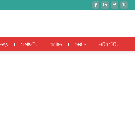
 তথ্য
সম্পাদকীয়
মতামত
সেবা
লাইফস্টাইল