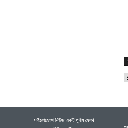
আ
সাইকোহেলথ নিউজ একটি পূর্ণাঙ্গ হেলথ
প্র