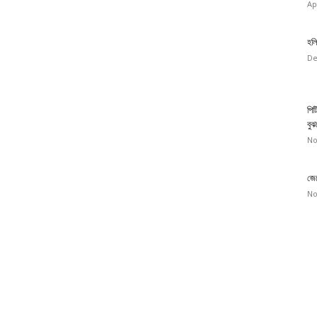
Ap
হলি
De
পিট
বুঝ
No
জেন
No