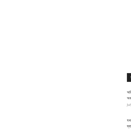
অত
অব
Ju
যখন
ম্