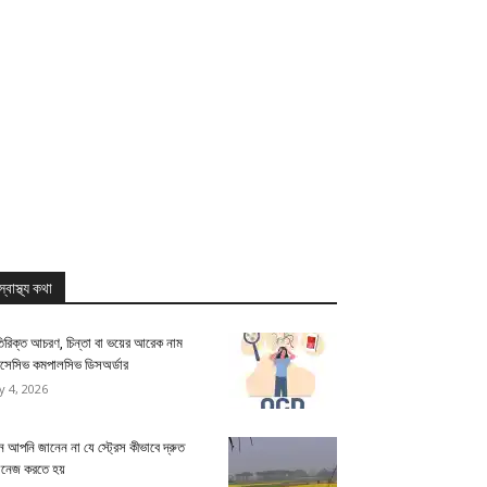
স্বাস্থ্য কথা
িরিক্ত আচরণ, চিন্তা বা ভয়ের আরেক নাম
সেসিভ কমপালসিভ ডিসঅর্ডার
ly 4, 2026
 আপনি জানেন না যে স্ট্রেস কীভাবে দ্রুত
যানেজ করতে হয়