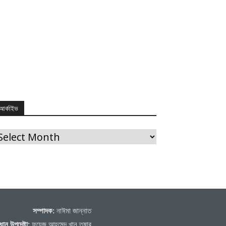
আর্কাইভ
র্কাইভ
সম্পাদক:
নাঈমা জান্নাত
ধান উপদেষ্টা:
ফয়েজ আহমেদ খান তুষার