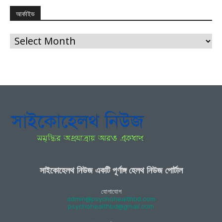
আর্কাইভ
আর্কাইভ
সাইকোহেলথ নিউজ একটি পূর্ণাঙ্গ হেলথ নিউজ পোর্টাল
যোগাযোগ
admin@psychohealthbd.com
psychohealthbd@gmail.com