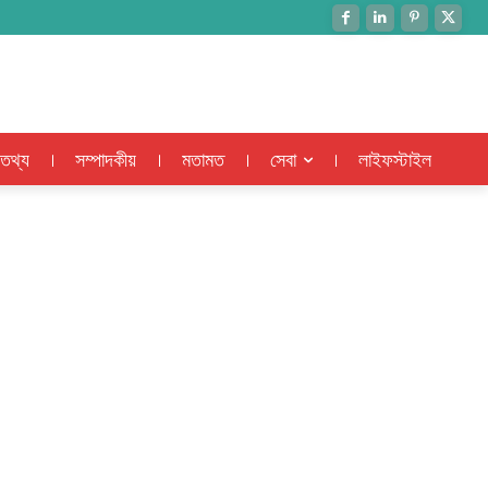
 তথ্য
সম্পাদকীয়
মতামত
সেবা
লাইফস্টাইল