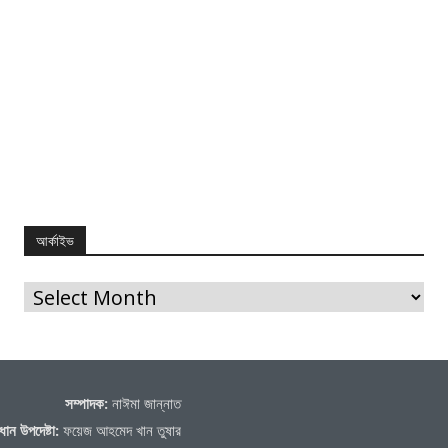
আর্কাইভ
আর্কাইভ
সম্পাদক:
নাঈমা জান্নাত
ধান উপদেষ্টা:
ফয়েজ আহমেদ খান তুষার