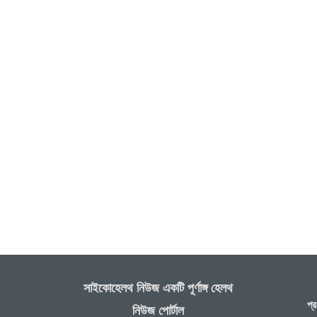
সাইকোহেলথ নিউজ একটি পূর্ণাঙ্গ হেলথ
প্র
নিউজ পোর্টাল