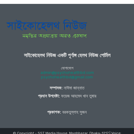
সাইকোহেলথ নিউজ একটি পূর্ণাঙ্গ হেলথ নিউজ পোর্টাল
যোগাযোগ
admin@psychohealthbd.com
psychohealthbd@gmail.com
সম্পাদক:
নাঈমা জান্নাত
প্রধান উপদেষ্টা:
ফয়েজ আহমেদ খান তুষার
প্রকাশক:
বরকতুল্লাহ সুজন
© Copyright - SST Media House, Moghbazar, Dhaka-1217 | Voice: