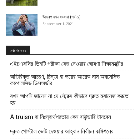
উদ্বেগ যখন সমস্যা (পর্ব-১)
September 1, 2021
সর্বশেষ খবর
এইচএসসির তিনটি পরীক্ষা ফের নেওয়ার ঘোষণা শিক্ষামন্ত্রীর
অতিরিক্ত আচরণ, চিন্তা বা ভয়ের আরেক নাম অবসেসিভ
কমপালসিভ ডিসঅর্ডার
যখন আপনি জানেন না যে স্ট্রেস কীভাবে দ্রুত ম্যানেজ করতে
হয়
Altruism বা নিঃস্বার্থপরতায় কেন বাউন্ডারি টানবেন
দ্রুত পোস্টাল ভোট দেওয়ার আহ্বান নির্বাচন কমিশনের