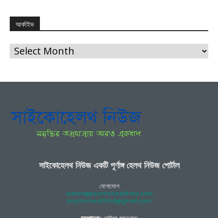
আর্কাইভ
আর্কাইভ
সাইকোহেলথ নিউজ একটি পূর্ণাঙ্গ হেলথ নিউজ পোর্টাল
যোগাযোগ
admin@psychohealthbd.com
psychohealthbd@gmail.com
সম্পাদক:
নাঈমা জান্নাত