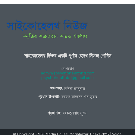
সাইকোহেলথ নিউজ একটি পূর্ণাঙ্গ হেলথ নিউজ পোর্টাল
যোগাযোগ
admin@psychohealthbd.com
psychohealthbd@gmail.com
সম্পাদক:
নাঈমা জান্নাত
প্রধান উপদেষ্টা:
ফয়েজ আহমেদ খান তুষার
প্রকাশক:
বরকতুল্লাহ সুজন
© Copyright - SST Media House, Moghbazar, Dhaka-1217 | Voice: