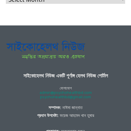
সাইকোহেলথ নিউজ একটি পূর্ণাঙ্গ হেলথ নিউজ পোর্টাল
যোগাযোগ
admin@psychohealthbd.com
psychohealthbd@gmail.com
সম্পাদক:
নাঈমা জান্নাত
প্রধান উপদেষ্টা:
ফয়েজ আহমেদ খান তুষার