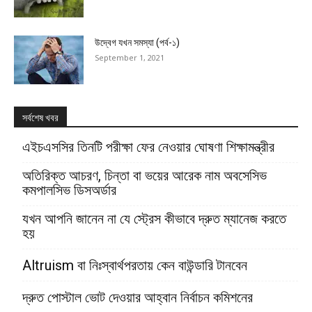
উদ্বেগ যখন সমস্যা (পর্ব-১)
September 1, 2021
সর্বশেষ খবর
এইচএসসির তিনটি পরীক্ষা ফের নেওয়ার ঘোষণা শিক্ষামন্ত্রীর
অতিরিক্ত আচরণ, চিন্তা বা ভয়ের আরেক নাম অবসেসিভ
কমপালসিভ ডিসঅর্ডার
যখন আপনি জানেন না যে স্ট্রেস কীভাবে দ্রুত ম্যানেজ করতে
হয়
Altruism বা নিঃস্বার্থপরতায় কেন বাউন্ডারি টানবেন
দ্রুত পোস্টাল ভোট দেওয়ার আহ্বান নির্বাচন কমিশনের