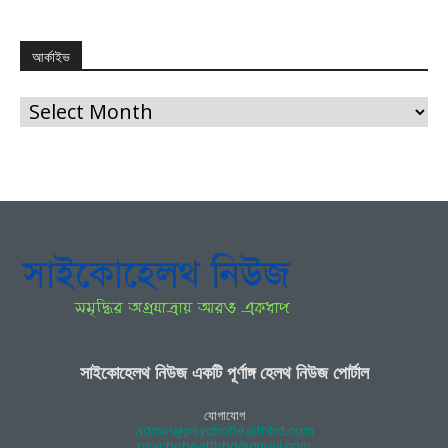
আর্কাইভ
আর্কাইভ
সাইকোহেলথ নিউজ একটি পূর্ণাঙ্গ হেলথ নিউজ পোর্টাল
যোগাযোগ
admin@psychohealthbd.com
psychohealthbd@gmail.com