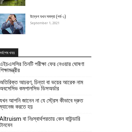
উদ্বেগ যখন সমস্যা (পর্ব-১)
September 1, 2021
সর্বশেষ খবর
এইচএসসির তিনটি পরীক্ষা ফের নেওয়ার ঘোষণা
শিক্ষামন্ত্রীর
অতিরিক্ত আচরণ, চিন্তা বা ভয়ের আরেক নাম
অবসেসিভ কমপালসিভ ডিসঅর্ডার
যখন আপনি জানেন না যে স্ট্রেস কীভাবে দ্রুত
ম্যানেজ করতে হয়
Altruism বা নিঃস্বার্থপরতায় কেন বাউন্ডারি
টানবেন