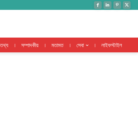
 তথ্য
সম্পাদকীয়
মতামত
সেবা
লাইফস্টাইল