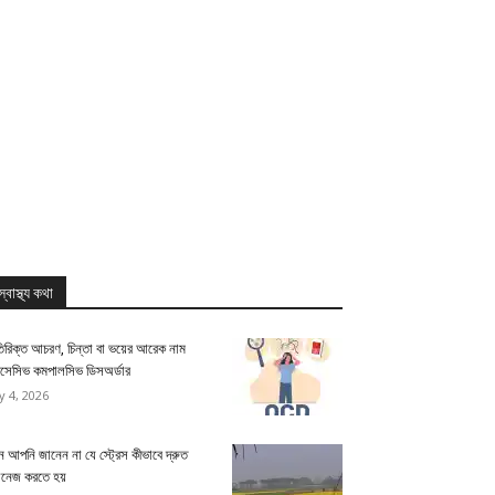
স্বাস্থ্য কথা
িরিক্ত আচরণ, চিন্তা বা ভয়ের আরেক নাম
সেসিভ কমপালসিভ ডিসঅর্ডার
ly 4, 2026
 আপনি জানেন না যে স্ট্রেস কীভাবে দ্রুত
যানেজ করতে হয়