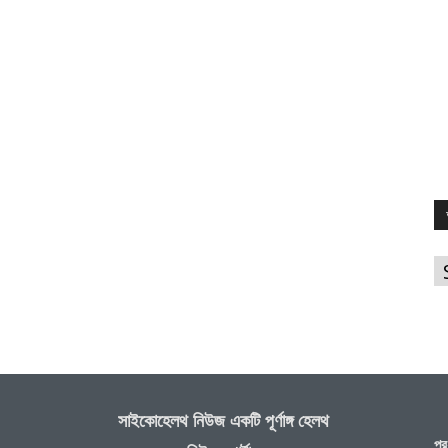
আ
সাইকোহেলথ নিউজ একটি পূর্ণাঙ্গ হেলথ
প্র