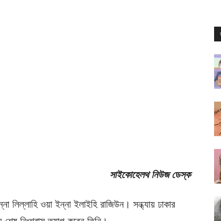
সাইকোহেলথ নিউজ ডেস্ক
্না লিল্লাহি ওয়া ইন্না ইলাইহি রাজিউন। সন্ধ্যায় ঢাকার
য় শেষ নিঃশ্বাস ত্যাগ করেন তিনি।