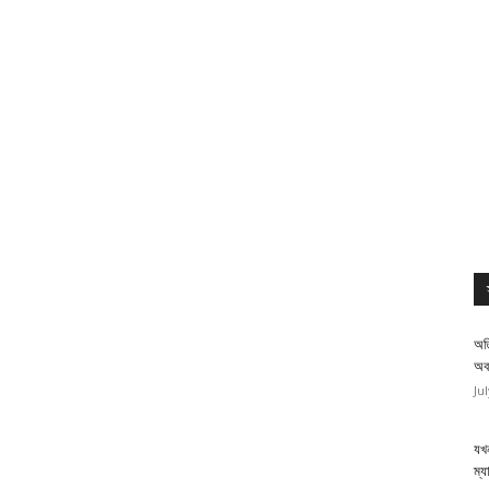
অত
অব
Ju
যখন
ম্