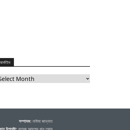
আর্কাইভ
র্কাইভ
সম্পাদক:
নাঈমা জান্নাত
ধান উপদেষ্টা:
ফয়েজ আহমেদ খান তুষার