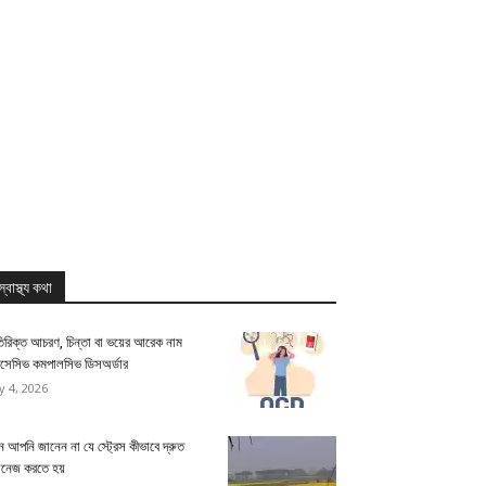
স্বাস্থ্য কথা
িরিক্ত আচরণ, চিন্তা বা ভয়ের আরেক নাম
সেসিভ কমপালসিভ ডিসঅর্ডার
ly 4, 2026
 আপনি জানেন না যে স্ট্রেস কীভাবে দ্রুত
যানেজ করতে হয়