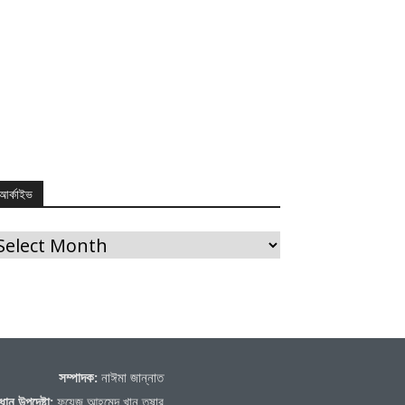
আর্কাইভ
র্কাইভ
সম্পাদক:
নাঈমা জান্নাত
ধান উপদেষ্টা:
ফয়েজ আহমেদ খান তুষার