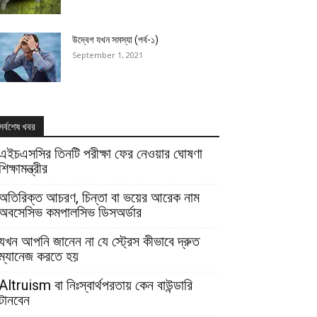
উদ্বেগ যখন সমস্যা (পর্ব-১)
September 1, 2021
সর্বশেষ খবর
এইচএসসির তিনটি পরীক্ষা ফের নেওয়ার ঘোষণা
শিক্ষামন্ত্রীর
অতিরিক্ত আচরণ, চিন্তা বা ভয়ের আরেক নাম
অবসেসিভ কমপালসিভ ডিসঅর্ডার
যখন আপনি জানেন না যে স্ট্রেস কীভাবে দ্রুত
ম্যানেজ করতে হয়
Altruism বা নিঃস্বার্থপরতায় কেন বাউন্ডারি
টানবেন