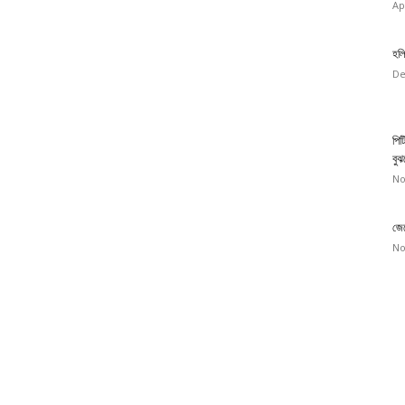
Ap
হলি
De
পিট
বুঝ
No
জেন
No