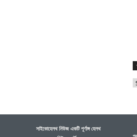
আ
সাইকোহেলথ নিউজ একটি পূর্ণাঙ্গ হেলথ
প্র