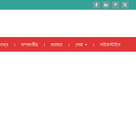
 তথ্য
সম্পাদকীয়
মতামত
সেবা
লাইফস্টাইল