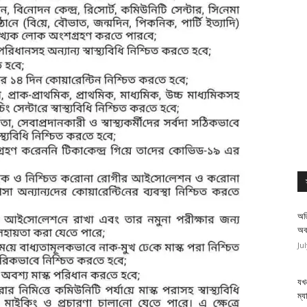
অত
অব
Ju
যখন
ম্