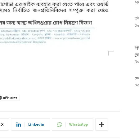
Ap
হলি
De
পিট
বুঝ
No
জেন
No
ন্ত্রী জাহিদ মালেক
X
Linkedin
WhatsApp