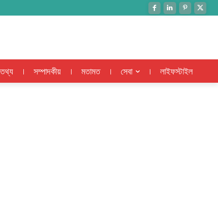
 তথ্য
সম্পাদকীয়
মতামত
সেবা
লাইফস্টাইল