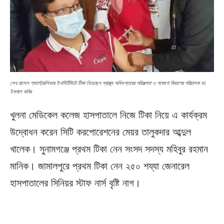
শেখ রাসেল গ্যাস্ট্রোলিভার ইনস্টিটিউটে টিকা নিয়েছেন স্বাস্থ্য অধিদপ্তরের পরিকল্পনা ও গবেষণা বিভাগের পরিচালক ডা.
ইকবাল কবির
খুলনা মেডিকেল কলেজ হাসপাতালে নিজে টিকা নিয়ে এ কার্যক্রম
উদ্বোধন করেন সিটি করপোরেশনের মেয়র তালুকদার আব্দুল
খালেক। সুনামগঞ্জে প্রথম টিকা নেন সংসদ সদস্য মহিবুর রহমান
মানিক। জামালপুরে প্রথম টিকা নেন ২৫০ শয্যা জেনারেল
হাসপাতালের সিনিয়র স্টাফ নার্স বৃষ্টি নাগ।