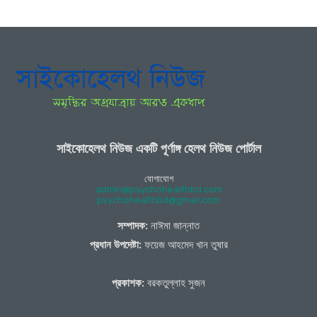
সাইকোহেলথ নিউজ একটি পূর্ণাঙ্গ হেলথ নিউজ পোর্টাল
যোগাযোগ
admin@psychohealthbd.com
psychohealthbd@gmail.com
সম্পাদক:
নাঈমা জান্নাত
প্রধান উপদেষ্টা:
ফয়েজ আহমেদ খান তুষার
প্রকাশক:
বরকতুল্লাহ সুজন