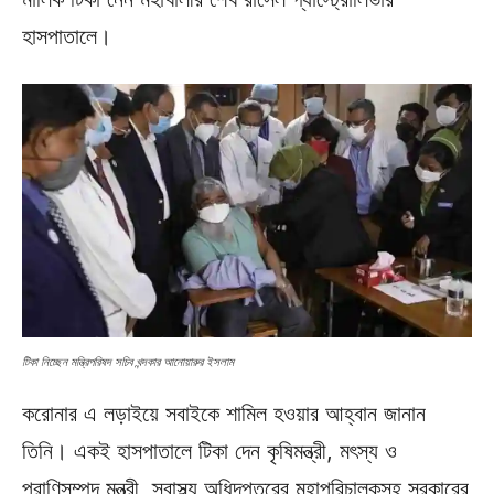
হাসপাতালে।
টিকা নিচ্ছেন মন্ত্রিপরিষদ সচিব খন্দকার আনোয়ারুর ইসলাম
করোনার এ লড়াইয়ে সবাইকে শামিল হওয়ার আহ্বান জানান
তিনি। একই হাসপাতালে টিকা দেন কৃষিমন্ত্রী, মৎস্য ও
প্রাণিসম্পদ মন্ত্রী, স্বাস্থ্য অধিদপ্তরের মহাপরিচালকসহ সরকারের