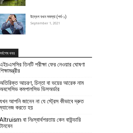
উদ্বেগ যখন সমস্যা (পর্ব-১)
September 1, 2021
সর্বশেষ খবর
এইচএসসির তিনটি পরীক্ষা ফের নেওয়ার ঘোষণা
শিক্ষামন্ত্রীর
অতিরিক্ত আচরণ, চিন্তা বা ভয়ের আরেক নাম
অবসেসিভ কমপালসিভ ডিসঅর্ডার
যখন আপনি জানেন না যে স্ট্রেস কীভাবে দ্রুত
ম্যানেজ করতে হয়
Altruism বা নিঃস্বার্থপরতায় কেন বাউন্ডারি
টানবেন