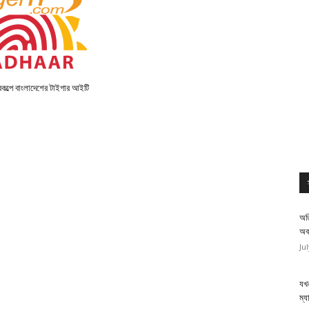
কল্পে বাংলাদেশের টাইগার আইটি
অত
অব
Ju
যখন
ম্