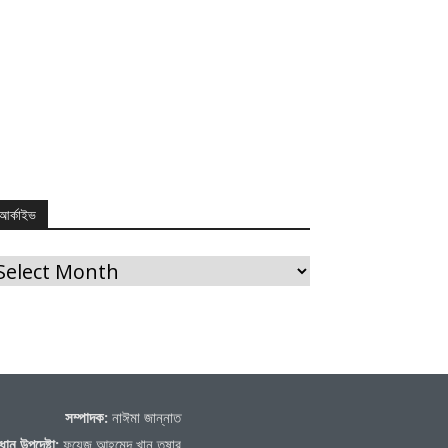
আর্কাইভ
র্কাইভ
সম্পাদক:
নাঈমা জান্নাত
ধান উপদেষ্টা:
ফয়েজ আহমেদ খান তুষার