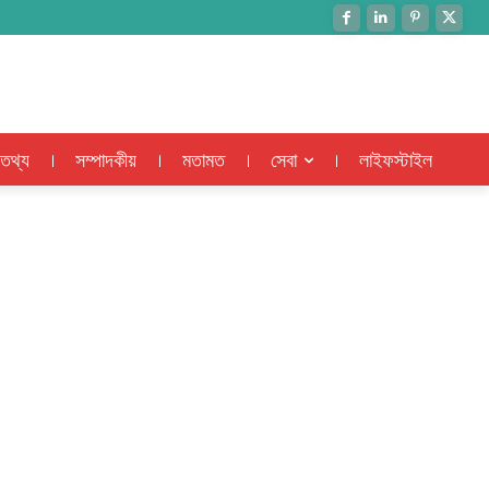
 তথ্য
সম্পাদকীয়
মতামত
সেবা
লাইফস্টাইল