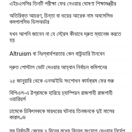
এইচএসসির তিনটি পরীক্ষা ফের নেওয়ার ঘোষণা শিক্ষামন্ত্রীর
অতিরিক্ত আচরণ, চিন্তা বা ভয়ের আরেক নাম অবসেসিভ
কমপালসিভ ডিসঅর্ডার
যখন আপনি জানেন না যে স্ট্রেস কীভাবে দ্রুত ম্যানেজ করতে
হয়
Altruism বা নিঃস্বার্থপরতায় কেন বাউন্ডারি টানবেন
দ্রুত পোস্টাল ভোট দেওয়ার আহ্বান নির্বাচন কমিশনের
২৫ জানুয়ারি থেকে এনআইডি সংশোধন কার্যক্রম ফের শুরু
বিপিএল-এ ট্টগ্রামকে হারিয়ে চ্যাম্পিয়ন রাজশাহী রাজশাহী
ওয়ারিয়র্স
ঢামেকে চিকিৎসককে মারধরের ঘটনায় তিনজনকে দুই মাসের
কারাদণ্ড
সব নির্বাচনী কেন্দ্রে ৭ দিনের মধ্যে বিদ্যুৎ সংযোগ দেওয়ার নির্দেশ