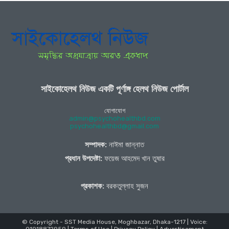
সাইকোহেলথ নিউজ একটি পূর্ণাঙ্গ হেলথ নিউজ পোর্টাল
যোগাযোগ
admin@psychohealthbd.com
psychohealthbd@gmail.com
সম্পাদক:
নাঈমা জান্নাত
প্রধান উপদেষ্টা:
ফয়েজ আহমেদ খান তুষার
প্রকাশক:
বরকতুল্লাহ সুজন
© Copyright - SST Media House, Moghbazar, Dhaka-1217 | Voice:
01918872959 |
Terms of Use
|
Privacy Policy
|
Advertisement