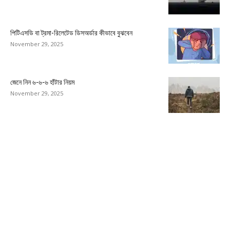
পিটিএসডি বা ট্রমা-রিলেটেড ডিসঅর্ডার কীভাবে বুঝবেন
November 29, 2025
জেনে নিন ৬-৬-৬ হাঁটার নিয়ম
November 29, 2025