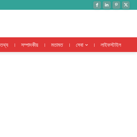
 তথ্য
সম্পাদকীয়
মতামত
সেবা
লাইফস্টাইল