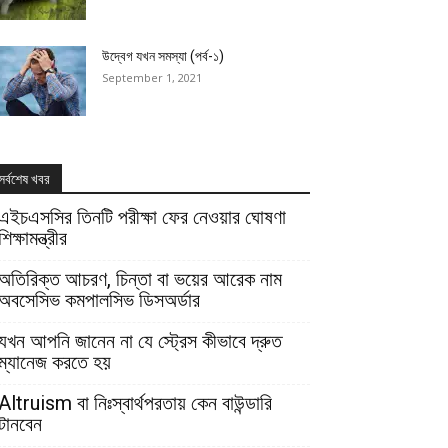
উদ্বেগ যখন সমস্যা (পর্ব-১)
September 1, 2021
সর্বশেষ খবর
এইচএসসির তিনটি পরীক্ষা ফের নেওয়ার ঘোষণা
শিক্ষামন্ত্রীর
অতিরিক্ত আচরণ, চিন্তা বা ভয়ের আরেক নাম
অবসেসিভ কমপালসিভ ডিসঅর্ডার
যখন আপনি জানেন না যে স্ট্রেস কীভাবে দ্রুত
ম্যানেজ করতে হয়
Altruism বা নিঃস্বার্থপরতায় কেন বাউন্ডারি
টানবেন