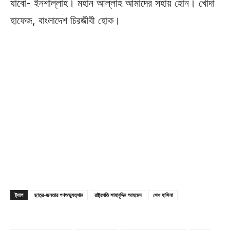
যাবো- ইনশাল্লাহ। মহান আল্লাহ আমাদের সহায় হোন। খোদা
হাফেজ, বাংলাদেশ চিরজীবী হোক।
ট্যাগ
ছাত্র-জনতার গণঅভ্যুত্থান
রাষ্ট্রপতি শাহাবুদ্দিন আহমেদ
শেখ হাসিনা