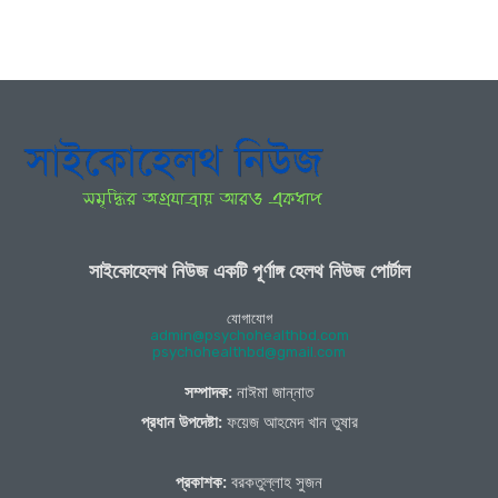
সাইকোহেলথ নিউজ একটি পূর্ণাঙ্গ হেলথ নিউজ পোর্টাল
যোগাযোগ
admin@psychohealthbd.com
psychohealthbd@gmail.com
সম্পাদক:
নাঈমা জান্নাত
প্রধান উপদেষ্টা:
ফয়েজ আহমেদ খান তুষার
প্রকাশক:
বরকতুল্লাহ সুজন