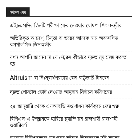
সর্বশেষ খবর
এইচএসসির তিনটি পরীক্ষা ফের নেওয়ার ঘোষণা শিক্ষামন্ত্রীর
অতিরিক্ত আচরণ, চিন্তা বা ভয়ের আরেক নাম অবসেসিভ
কমপালসিভ ডিসঅর্ডার
যখন আপনি জানেন না যে স্ট্রেস কীভাবে দ্রুত ম্যানেজ করতে
হয়
Altruism বা নিঃস্বার্থপরতায় কেন বাউন্ডারি টানবেন
দ্রুত পোস্টাল ভোট দেওয়ার আহ্বান নির্বাচন কমিশনের
২৫ জানুয়ারি থেকে এনআইডি সংশোধন কার্যক্রম ফের শুরু
বিপিএল-এ ট্টগ্রামকে হারিয়ে চ্যাম্পিয়ন রাজশাহী রাজশাহী
ওয়ারিয়র্স
ঢামেকে চিকিৎসককে মারধরের ঘটনায় তিনজনকে দুই মাসের