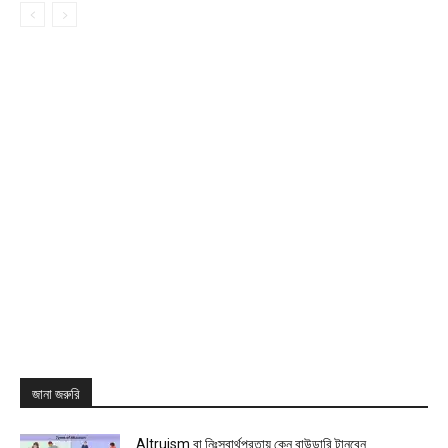
জানা জরুরি
Altruism বা নিঃস্বার্থপরতায় কেন বাউন্ডারি টানবেন