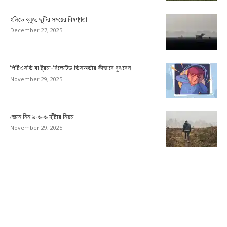
হলিডে ব্লুজ: ছুটির সময়ের বিষণ্ণতা
December 27, 2025
পিটিএসডি বা ট্রমা-রিলেটেড ডিসঅর্ডার কীভাবে বুঝবেন
November 29, 2025
জেনে নিন ৬-৬-৬ হাঁটার নিয়ম
November 29, 2025