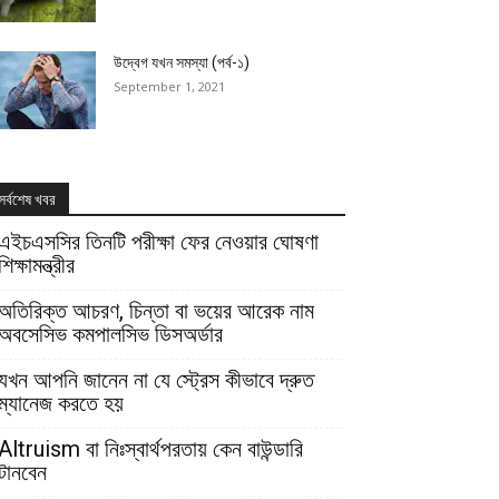
উদ্বেগ যখন সমস্যা (পর্ব-১)
September 1, 2021
সর্বশেষ খবর
এইচএসসির তিনটি পরীক্ষা ফের নেওয়ার ঘোষণা
শিক্ষামন্ত্রীর
অতিরিক্ত আচরণ, চিন্তা বা ভয়ের আরেক নাম
অবসেসিভ কমপালসিভ ডিসঅর্ডার
যখন আপনি জানেন না যে স্ট্রেস কীভাবে দ্রুত
ম্যানেজ করতে হয়
Altruism বা নিঃস্বার্থপরতায় কেন বাউন্ডারি
টানবেন