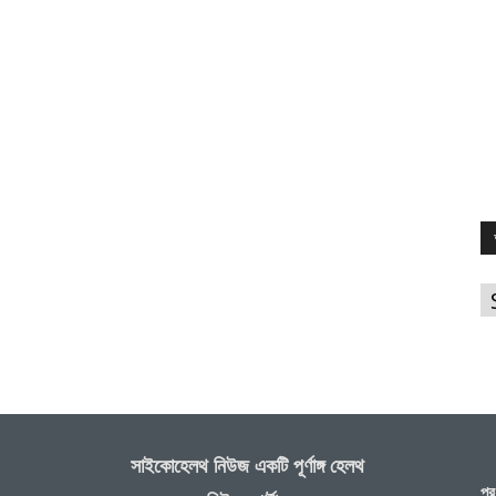
আ
সাইকোহেলথ নিউজ একটি পূর্ণাঙ্গ হেলথ
প্র