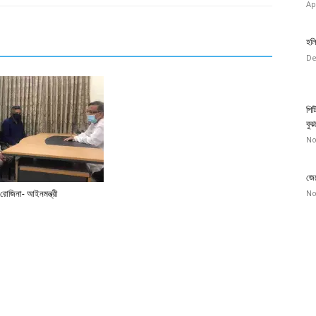
Ap
হলি
De
পিট
বুঝ
No
জেন
No
 রোজিনা- আইনমন্ত্রী