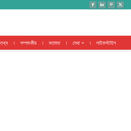
 তথ্য
সম্পাদকীয়
মতামত
সেবা
লাইফস্টাইল