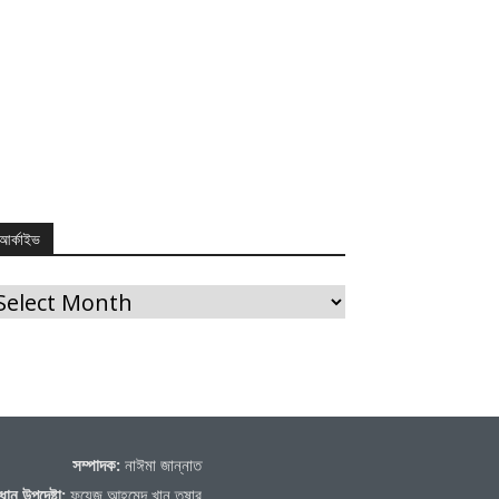
আর্কাইভ
র্কাইভ
সম্পাদক:
নাঈমা জান্নাত
ধান উপদেষ্টা:
ফয়েজ আহমেদ খান তুষার