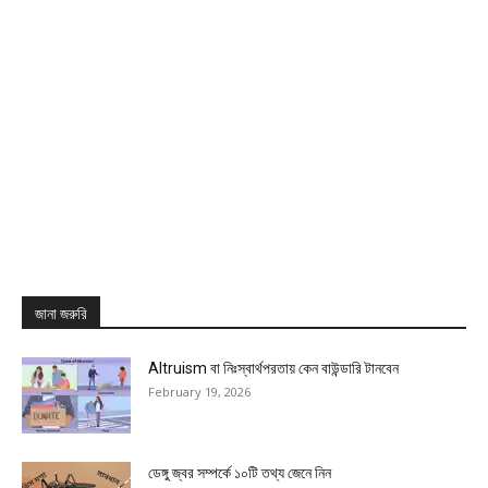
জানা জরুরি
Altruism বা নিঃস্বার্থপরতায় কেন বাউন্ডারি টানবেন
February 19, 2026
ডেঙ্গু জ্বর সম্পর্কে ১০টি তথ্য জেনে নিন