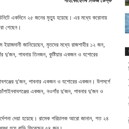
সাইকোহেলথ নিউজ ডেস্ক
নিটে একদিনে ২৫ জনের মৃত্যু হয়েছে। এর মধ্যে করোনায়
ারা গেছেন।
ীম ইয়াজদানী জানিয়েছেন, মৃতদের মধ্যে রাজশাহীর ১২ জন,
াঁর দু’জন, পাবনার তিনজন, কুষ্টিয়ার একজন ও যশোরের
বাবগঞ্জের দু’জন, পাবনার একজন ও যশোরের একজন। উপসর্গে
াঁপাইনবাবগঞ্জের একজন, নওগাঁর দু’জন, পাবনার দু’জন ও
র নির্দেশনা দেয়া হয়েছে। রামেক পরিচালক আরো জানান, গত ২৪
 সুস্থ হয়ে বাড়ি ফিরেছেন ৫৪ জন।