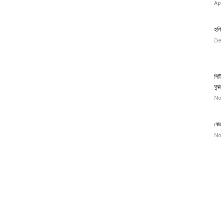
Ap
হলি
De
পিট
বুঝ
No
জেন
No