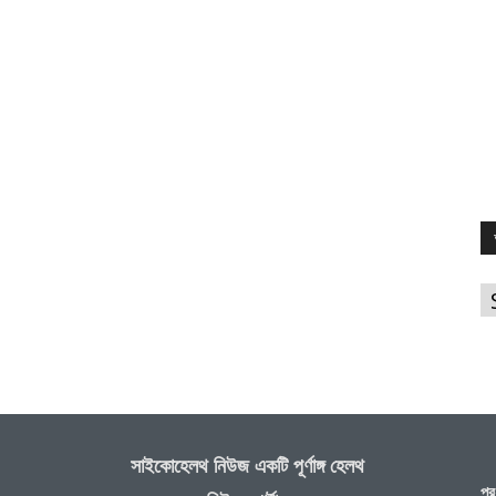
আ
সাইকোহেলথ নিউজ একটি পূর্ণাঙ্গ হেলথ
প্র