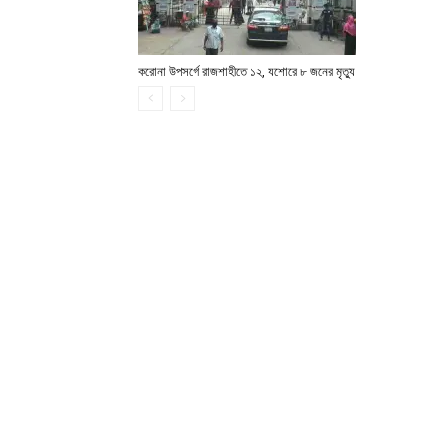
করোনা উপসর্গে রাজশাহীতে ১২, যশোরে ৮ জনের মৃত্যু