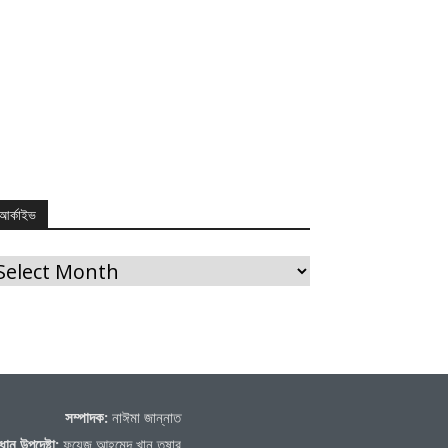
আর্কাইভ
র্কাইভ
সম্পাদক:
নাঈমা জান্নাত
ধান উপদেষ্টা:
ফয়েজ আহমেদ খান তুষার