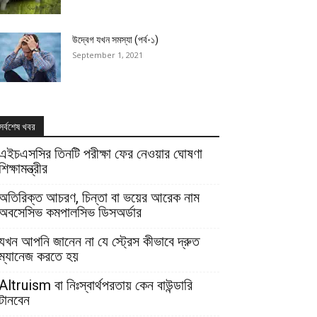
উদ্বেগ যখন সমস্যা (পর্ব-১)
September 1, 2021
সর্বশেষ খবর
এইচএসসির তিনটি পরীক্ষা ফের নেওয়ার ঘোষণা
শিক্ষামন্ত্রীর
অতিরিক্ত আচরণ, চিন্তা বা ভয়ের আরেক নাম
অবসেসিভ কমপালসিভ ডিসঅর্ডার
যখন আপনি জানেন না যে স্ট্রেস কীভাবে দ্রুত
ম্যানেজ করতে হয়
Altruism বা নিঃস্বার্থপরতায় কেন বাউন্ডারি
টানবেন