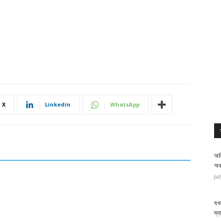
X
Linkedin
WhatsApp
অত
অব
Ju
যখন
ম্