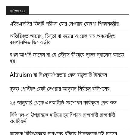
সর্বশেষ খবর
এইচএসসির তিনটি পরীক্ষা ফের নেওয়ার ঘোষণা শিক্ষামন্ত্রীর
অতিরিক্ত আচরণ, চিন্তা বা ভয়ের আরেক নাম অবসেসিভ
কমপালসিভ ডিসঅর্ডার
যখন আপনি জানেন না যে স্ট্রেস কীভাবে দ্রুত ম্যানেজ করতে
হয়
Altruism বা নিঃস্বার্থপরতায় কেন বাউন্ডারি টানবেন
দ্রুত পোস্টাল ভোট দেওয়ার আহ্বান নির্বাচন কমিশনের
২৫ জানুয়ারি থেকে এনআইডি সংশোধন কার্যক্রম ফের শুরু
বিপিএল-এ ট্টগ্রামকে হারিয়ে চ্যাম্পিয়ন রাজশাহী রাজশাহী
ওয়ারিয়র্স
ঢামেকে চিকিৎসককে মারধরের ঘটনায় তিনজনকে দুই মাসের