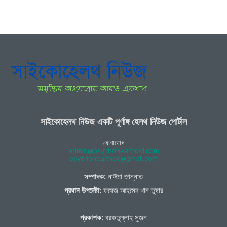
সাইকোহেলথ নিউজ একটি পূর্ণাঙ্গ হেলথ নিউজ পোর্টাল
যোগাযোগ
admin@psychohealthbd.com
psychohealthbd@gmail.com
সম্পাদক:
নাঈমা জান্নাত
প্রধান উপদেষ্টা:
ফয়েজ আহমেদ খান তুষার
প্রকাশক:
বরকতুল্লাহ সুজন