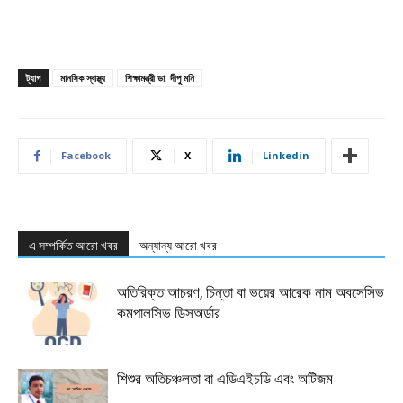
ট্যাগ
মানসিক স্বাস্থ্য
শিক্ষামন্ত্রী ডা. দীপু মনি
Facebook
X
Linkedin
এ সম্পর্কিত আরো খবর
অন্যান্য আরো খবর
অতিরিক্ত আচরণ, চিন্তা বা ভয়ের আরেক নাম অবসেসিভ
কমপালসিভ ডিসঅর্ডার
শিশুর অতিচঞ্চলতা বা এডিএইচডি এবং অটিজম