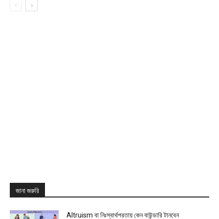
জানা জরুরি
Altruism বা নিঃস্বার্থপরতায় কেন বাউন্ডারি টানবেন